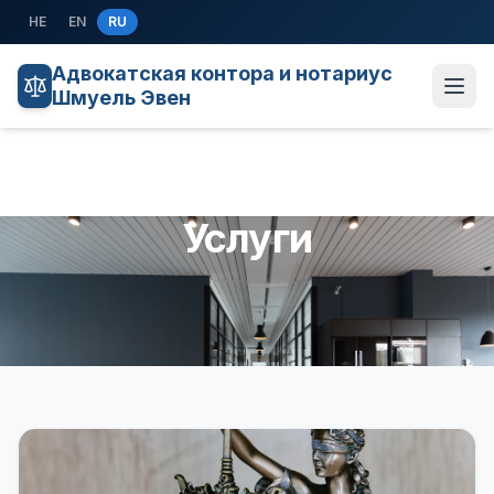
Перейти к содержанию
HE
EN
RU
Адвокатская контора и нотариус
Шмуель Эвен
Услуги