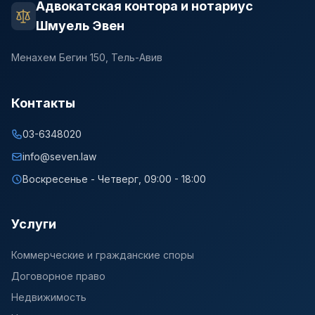
Адвокатская контора и нотариус
Шмуель Эвен
Менахем Бегин 150, Тель-Авив
Контакты
03-6348020
info@seven.law
Воскресенье - Четверг, 09:00 - 18:00
Услуги
Коммерческие и гражданские споры
Договорное право
Недвижимость