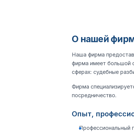
О нашей фир
Наша фирма предоставл
фирма имеет большой о
сферах: судебные разб
Фирма специализируетс
посредничество.
Опыт, професси
Профессиональный 