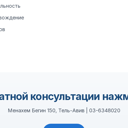
альность
вождение
ов
атной консультации нажм
Менахем Бегин 150, Тель-Авив | 03-6348020