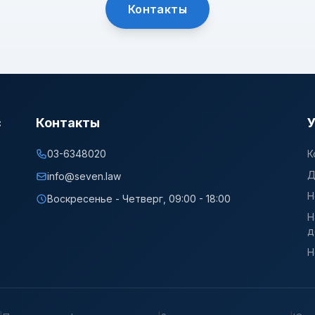
Контакты
с
Контакты
У
03-6348020
К
Д
info@seven.law
Н
Воскресенье - Четверг, 09:00 - 18:00
Н
д
Н