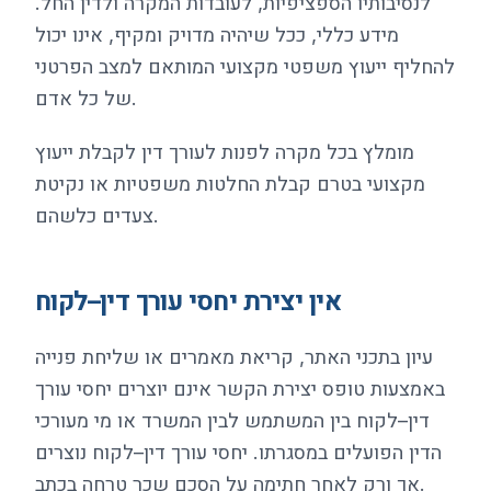
לנסיבותיו הספציפיות, לעובדות המקרה ולדין החל.
מידע כללי, ככל שיהיה מדויק ומקיף, אינו יכול
להחליף ייעוץ משפטי מקצועי המותאם למצב הפרטני
של כל אדם.
מומלץ בכל מקרה לפנות לעורך דין לקבלת ייעוץ
מקצועי בטרם קבלת החלטות משפטיות או נקיטת
צעדים כלשהם.
אין יצירת יחסי עורך דין–לקוח
עיון בתכני האתר, קריאת מאמרים או שליחת פנייה
באמצעות טופס יצירת הקשר אינם יוצרים יחסי עורך
דין–לקוח בין המשתמש לבין המשרד או מי מעורכי
הדין הפועלים במסגרתו. יחסי עורך דין–לקוח נוצרים
אך ורק לאחר חתימה על הסכם שכר טרחה בכתב.