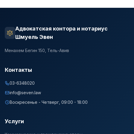
Адвокатская контора и нотариус
Шмуель Эвен
Менахем Бегин 150, Тель-Авив
Контакты
03-6348020
info@seven.law
Воскресенье - Четверг, 09:00 - 18:00
Услуги