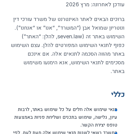
עודכן לאחרונה: מרץ 2026
ברוכים הבאים לאתר האינטרנט של משרד עורכי דין
ונוטריון שמואל אבן (“המשרד”, “אנו” או “אנחנו”).
השימוש באתר זה (seven.law, להלן: “האתר”)
כפוף לתנאי השימוש המפורטים להלן. עצם השימוש
באתר מהווה הסכמה לתנאים אלה. אם אינכם
מסכימים לתנאי השימוש, אנא הימנעו משימוש
באתר.
כללי
תנאי שימוש אלה חלים על כל שימוש באתר, לרבות
עיון, גלישה, שימוש בתכנים ושליחת פניות באמצעות
טופס יצירת הקשר.
המשרד רשאי לשנות תנאי שימוש אלה מעת לעת, לפי