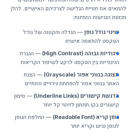
להתאים את חוויית הגלישה לצרכיהם האישיים. להלן
תכונות הנגישות הזמינות:
שינוי גודל גופן
— הגדלה והקטנה של גודל
הטקסט להתאמה אישית
ניגודיות גבוהה (High Contrast)
— הגברת
הניגודיות בין הטקסט לרקע לשיפור הקריאות
תצוגה בגווני אפור (Grayscale)
— הצגת
האתר בגווני אפור להפחתת גירויים חזותיים
הדגשת קישורים (Underline Links)
— סימון
קישורים בקו תחתון לזיהוי קל יותר
גופן קריא (Readable Font)
— החלפת הגופן
לגופן נגיש וקריא יותר