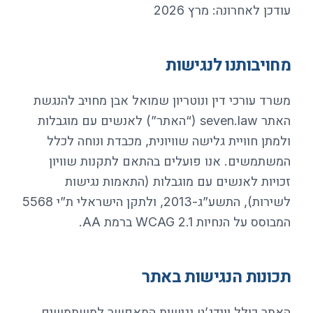
עודכן לאחרונה: מרץ 2026
מחויבותנו לנגישות
משרד עורכי דין ונוטריון שמואל אבן מחויב להנגשת
האתר seven.law (“האתר”) לאנשים עם מוגבלות
ולמתן חוויית גלישה שוויונית, מכבדת ונוחה לכלל
המשתמשים. אנו פועלים בהתאם לתקנות שוויון
זכויות לאנשים עם מוגבלות (התאמות נגישות
לשירות), התשע”ג-2013, ולתקן הישראלי ת”י 5568
המבוסס על הנחיות WCAG 2.1 ברמת AA.
תכונות הנגישות באתר
האתר כולל ווידג’ט נגישות המאפשר למשתמשים